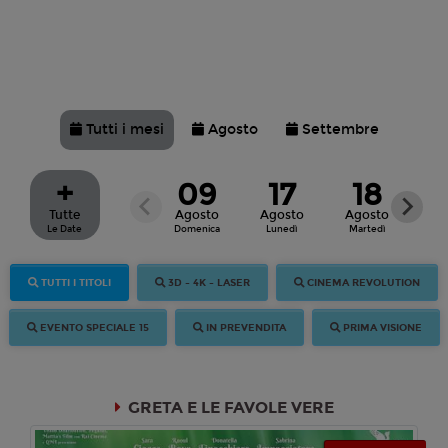
Tutti i mesi
Agosto
Settembre
+
09
17
18
Tutte
Agosto
Agosto
Agosto
Ag
Le Date
Domenica
Lunedì
Martedì
Mer
TUTTI I TITOLI
3D - 4K - LASER
CINEMA REVOLUTION
EVENTO SPECIALE 15
IN PREVENDITA
PRIMA VISIONE
GRETA E LE FAVOLE VERE