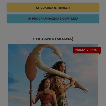
GUARDA IL TRAILER
Mercoledì 19/08/2026
Dream Cinema
PROGRAMMAZIONE COMPLETA
17:00
18:00
20:30
21:30
SALA 6
SALA 8
SALA 6
SALA 8
OCEANIA (MOANA)
PRIMA VISIONE