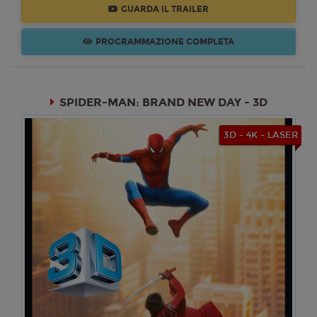
GUARDA IL TRAILER
17:00
18:15
20:00
21:30
SALA 5
SALA 7
SALA 5
SALA 7
PROGRAMMAZIONE COMPLETA
Mercoledì 19/08/2026
Dream Cinema
SPIDER-MAN: BRAND NEW DAY - 3D
17:00
18:15
20:00
21:30
SALA 5
SALA 7
SALA 5
SALA 7
3D - 4K - LASER