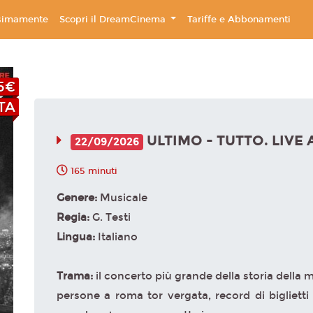
simamente
Scopri il DreamCinema
Tariffe e Abbonamenti
5€
TA
ULTIMO - TUTTO. LIVE
22/09/2026
165 minuti
Genere:
Musicale
Regia:
G. Testi
Lingua:
Italiano
Trama:
il concerto più grande della storia della 
persone a roma tor vergata, record di biglietti